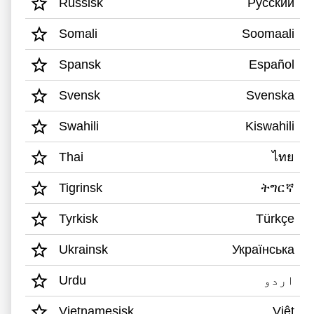
Russisk
Русский
Spil lyd 
Vælg russisk som yndlingssprog
Tid og kalender
Emne:
Somali
Soomaali
Vælg somali som yndlingssprog
Tid og kalender
Spil lyd 
Spansk
Español
Vælg spansk som yndlingssprog
Transportmidler
Emne:
Transportmidler
Svensk
Svenska
Vælg svensk som yndlingssprog
Spil lyd 
Vejr og årstider
Emne:
Swahili
Kiswahili
Vælg swahili som yndlingssprog
Vejr og årstider
Thai
ไทย
Spil lyd 
Vælg thai som yndlingssprog
Natur
Emne:
Tigrinsk
ትግርኛ
Vælg tigrinsk som yndlingssprog
Natur
Spil lyd 
Tyrkisk
Türkçe
Vælg tyrkisk som yndlingssprog
På tur
Emne:
På tur
Ukrainsk
Українська
Vælg ukrainsk som yndlingssprog
Spil lyd 
Urdu
اردو
Dyr
Emne:
Vælg urdu som yndlingssprog
Dyr
Vietnamesisk
Việt